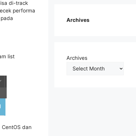
isa di-track
gecek performa
a pada
Archives
m list
Archives
ya CentOS dan