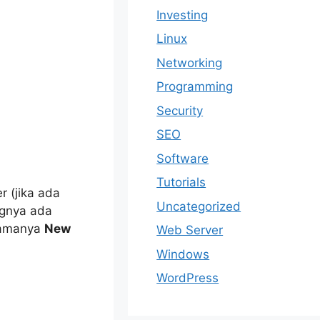
Investing
Linux
Networking
Programming
Security
SEO
Software
Tutorials
r (jika ada
Uncategorized
ngnya ada
 namanya
New
Web Server
Windows
WordPress