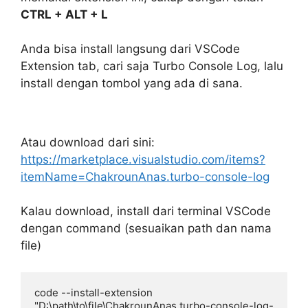
CTRL + ALT + L
Anda bisa install langsung dari VSCode
Extension tab, cari saja Turbo Console Log, lalu
install dengan tombol yang ada di sana.
Atau download dari sini:
https://marketplace.visualstudio.com/items?
itemName=ChakrounAnas.turbo-console-log
Kalau download, install dari terminal VSCode
dengan command (sesuaikan path dan nama
file)
code --install-extension 
"D:\path\to\file\ChakrounAnas.turbo-console-log-