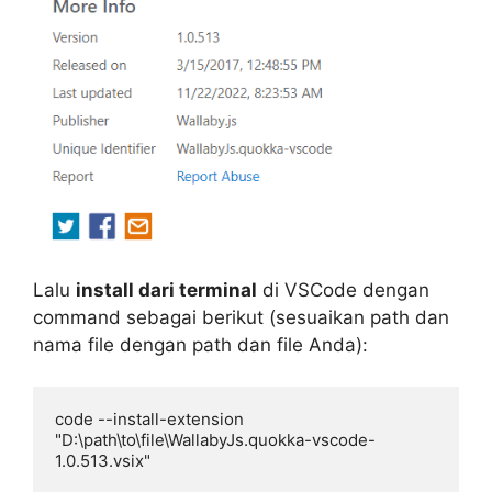
Lalu
install dari terminal
di VSCode dengan
command sebagai berikut (sesuaikan path dan
nama file dengan path dan file Anda):
code --install-extension 
"D:\path\to\file\WallabyJs.quokka-vscode-
1.0.513.vsix"