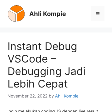
Skip
to
Ahli Kompie
Menu
content
Instant Debug
VSCode –
Debugging Jadi
Lebih Cepat
November 22, 2022
by
Ahli Kompie
Ingin melakukan coding JS dengan live result