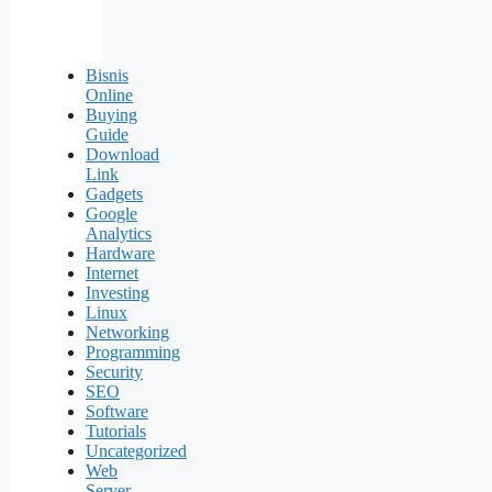
Bisnis
Online
Buying
Guide
Download
Link
Gadgets
Google
Analytics
Hardware
Internet
Investing
Linux
Networking
Programming
Security
SEO
Software
Tutorials
Uncategorized
Web
Server