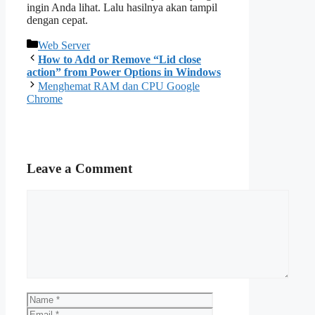
ingin Anda lihat. Lalu hasilnya akan tampil
dengan cepat.
Categories
Web Server
How to Add or Remove “Lid close
action” from Power Options in Windows
Menghemat RAM dan CPU Google
Chrome
Leave a Comment
Comment
Name
Email
Website