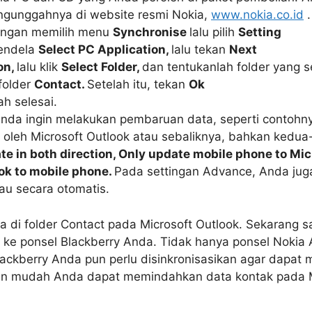
ngunggahnya di website resmi Nokia,
www.nokia.co.id
.
 dengan memilih menu
Synchronise
lalu pilih
Setting
jendela
Select PC Application,
lalu tekan
Next
on,
lalu klik
Select Folder,
dan tentukanlah folder yang s
folder
Contact.
Setelah itu, tekan
Ok
h selesai.
 Anda ingin melakukan pembaruan data, seperti contohn
i oleh Microsoft Outlook atau sebaliknya, bahkan kedu
te in both direction, Only update mobile phone to Mic
ok to mobile phone.
Pada settingan Advance, Anda jug
au secara otomatis.
 di folder Contact pada Microsoft Outlook. Sekarang s
 ke ponsel Blackberry Anda. Tidak hanya ponsel Nokia
Blackberry Anda pun perlu disinkronisasikan agar dapat
ngan mudah Anda dapat memindahkan data kontak pada 