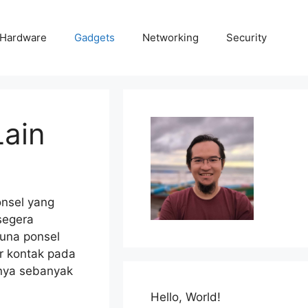
Hardware
Gadgets
Networking
Security
ain
nsel yang
segera
una ponsel
r kontak pada
anya sebanyak
Hello, World!