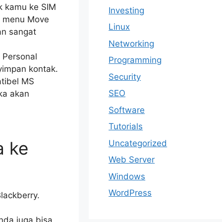
k kamu ke SIM
Investing
ih menu Move
Linux
an sangat
Networking
 Personal
Programming
yimpan kontak.
Security
tibel MS
SEO
ka akan
Software
Tutorials
a ke
Uncategorized
Web Server
Windows
WordPress
lackberry.
nda juga bisa