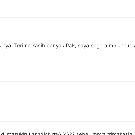
inya. Terima kasih banyak Pak, saya segera meluncur 
 di masukin flashdisk gaA YA?? sebelumnya trimakasih,,,