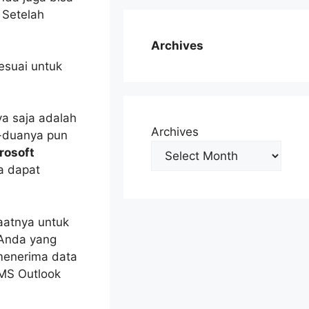
 Setelah
Archives
esuai untuk
ya saja adalah
Archives
a-duanya pun
rosoft
a dapat
aatnya untuk
 Anda yang
 menerima data
MS Outlook