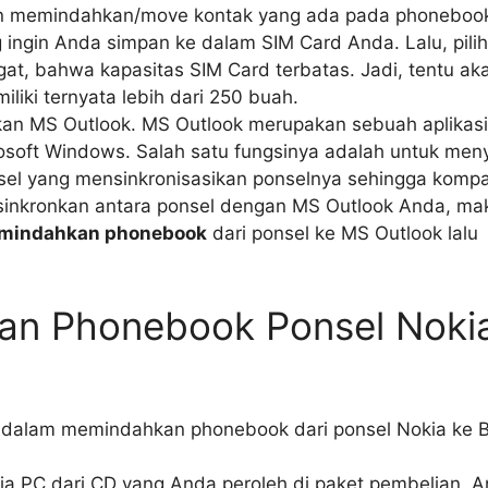
an memindahkan/move kontak yang ada pada phoneboo
g ingin Anda simpan ke dalam SIM Card Anda. Lalu, pil
gat, bahwa kapasitas SIM Card terbatas. Jadi, tentu ak
iki ternyata lebih dari 250 buah.
n MS Outlook. MS Outlook merupakan sebuah aplikasi
cosoft Windows. Salah satu fungsinya adalah untuk men
sel yang mensinkronisasikan ponselnya sehingga kompa
sinkronkan antara ponsel dengan MS Outlook Anda, ma
mindahkan phonebook
dari ponsel ke MS Outlook lalu
an Phonebook Ponsel Noki
ya dalam memindahkan phonebook dari ponsel Nokia ke B
kia PC dari CD yang Anda peroleh di paket pembelian. A