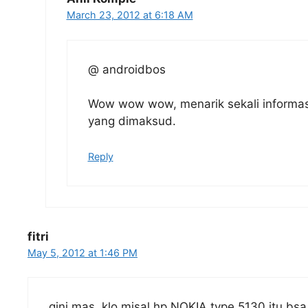
March 23, 2012 at 6:18 AM
@ androidbos
Wow wow wow, menarik sekali informas
yang dimaksud.
Reply
fitri
May 5, 2012 at 1:46 PM
gini mas, klo misal hp NOKIA type 5130 itu bsa