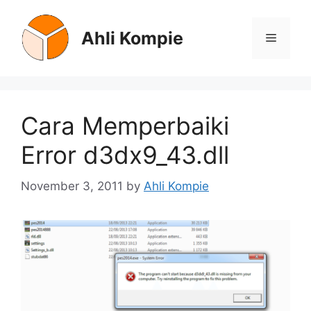
Skip
to
Ahli Kompie
Menu
content
Cara Memperbaiki
Error d3dx9_43.dll
November 3, 2011
by
Ahli Kompie