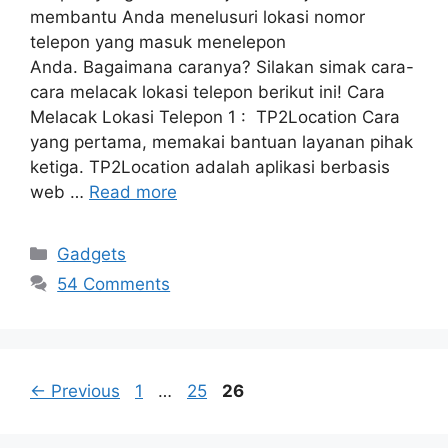
membantu Anda menelusuri lokasi nomor
telepon yang masuk menelepon
Anda. Bagaimana caranya? Silakan simak cara-
cara melacak lokasi telepon berikut ini! Cara
Melacak Lokasi Telepon 1 : TP2Location Cara
yang pertama, memakai bantuan layanan pihak
ketiga. TP2Location adalah aplikasi berbasis
web …
Read more
Categories
Gadgets
54 Comments
Page
Page
Page
←
Previous
1
…
25
26