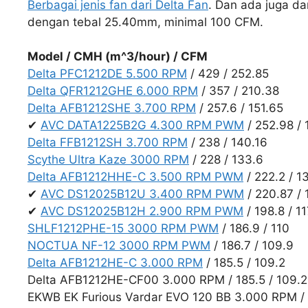
Berbagai jenis fan dari Delta Fan
. Dan ada juga da
dengan tebal 25.40mm, minimal 100 CFM.
Model / CMH (m^3/hour) / CFM
Delta PFC1212DE 5.500 RPM
/ 429 / 252.85
Delta QFR1212GHE 6.000 RPM
/ 357 / 210.38
Delta AFB1212SHE 3.700 RPM
/ 257.6 / 151.65
✔
AVC DATA1225B2G 4.300 RPM PWM
/ 252.98 / 
Delta FFB1212SH 3.700 RPM
/ 238 / 140.16
Scythe Ultra Kaze 3000 RPM
/ 228 / 133.6
Delta AFB1212HHE-C 3.500 RPM PWM
/ 222.2 / 1
✔
AVC DS12025B12U 3.400 RPM PWM
/ 220.87 / 
✔
AVC DS12025B12H 2.900 RPM PWM
/ 198.8 / 1
SHLF1212PHE-15 3000 RPM PWM
/ 186.9 / 110
NOCTUA NF-12 3000 RPM PWM
/ 186.7 / 109.9
Delta AFB1212HE-C 3.000 RPM
/ 185.5 / 109.2
Delta AFB1212HE-CF00 3.000 RPM / 185.5 / 109.2
EKWB EK Furious Vardar EVO 120 BB 3.000 RPM / 