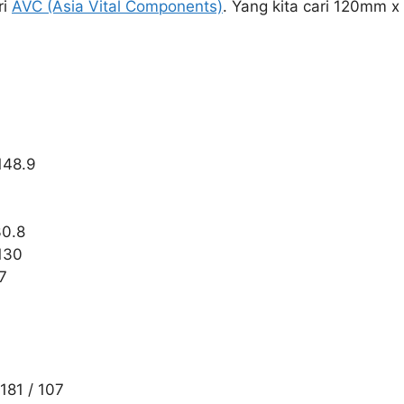
ri
AVC (Asia Vital Components)
. Yang kita cari 120mm 
148.9
30.8
130
17
181 / 107