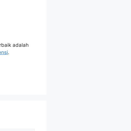
rbaik adalah
ensi
.