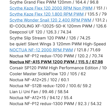
Scythe Grand Flex PWM 120mm / 164.4 / 96.8
Scythe Kaze Flex 120 2000 RPM Non PWM
/ 151 /
Scythe Kaze Flex 120 1.800 RPM PWM
/ 135.5 / 7
Scythe Wonder Snail 120 2.400 RPM PWM
/ 131.2 
ID-COOLING XF-12025-SD-K 120mm PWM / 126.6 
Deepcool UF 120 / 126.3 / 74.34
Scythe Slip Stream 120 PWM / 126 / 74.25
be quiet! Silent Wings 3 120mm PWM High-Speed /
NOCTUA NF-12 2000 RPM PWM
/ 121.8 / 71.69
Noctua NF-P12 redux-1700 PWM / 120.2 / 70.74
Noctua NF-A15 PWM 1200 PWM / 115.5 / 67.98
Corsair SP120 PWM High Performance Edition / 10
Cooler Master SickleFlow 120 / 105 / 62
Noctua NF-A12x25 / 102 / 60.1
Noctua NF-S12B redux-1200 / 100.6/ 59.2
Lian Li Uni Fan / 99.46 / 58.54
Noctua NF-A12x15 / 94.12 / 55.4
Noctua NF-P12 redux-1300 PWM / 92.3 / 54.32