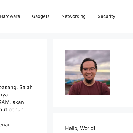
Hardware
Gadgets
Networking
Security
pasang. Salah
snya
 RAM, akan
but penuh.
enar
Hello, World!