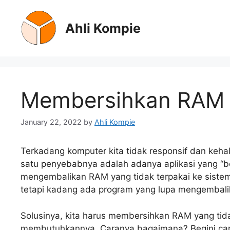
Skip
to
Ahli Kompie
content
Membersihkan RAM /
January 22, 2022
by
Ahli Kompie
Terkadang komputer kita tidak responsif dan ke
satu penyebabnya adalah adanya aplikasi yang “
mengembalikan RAM yang tidak terpakai ke sistem
tetapi kadang ada program yang lupa mengembal
Solusinya, kita harus membersihkan RAM yang tidak
membutuhkannya. Caranya bagaimana? Begini ca