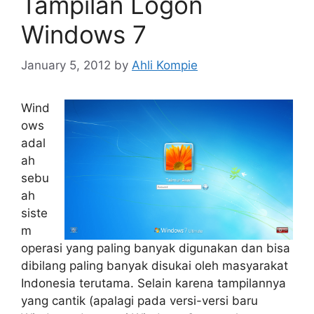
Tampilan Logon
Windows 7
January 5, 2012
by
Ahli Kompie
Wind
ows
adal
ah
sebu
ah
siste
m
operasi yang paling banyak digunakan dan bisa
dibilang paling banyak disukai oleh masyarakat
Indonesia terutama. Selain karena tampilannya
yang cantik (apalagi pada versi-versi baru