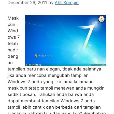
December 26, 2011
by
Ahli Kompie
Meski
pun
Wind
ows 7
telah
hadir
deng
an
tampilan baru nan elegan, tidak ada salahnya
jika anda mencoba mengubah tampilan
Windows 7 anda yang jika lama kelamaan
meskipun tetap tampil menawan anda mungkin
sedikit bosan. Tahukah anda bahwa anda
dapat membuat tampilan Windows 7 anda
tampil lebih cantik dan berbeda dari tampilan
biasanya bahkan lain dari yang lain? Perubahan