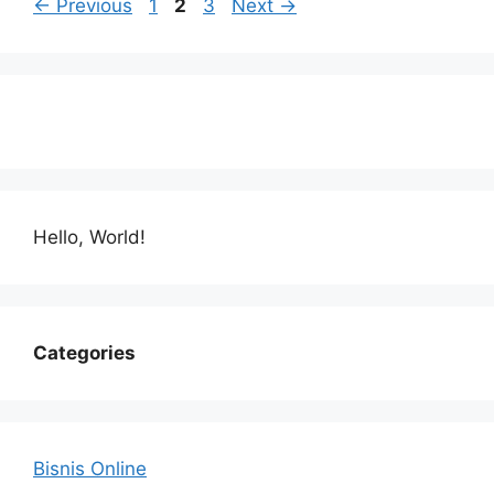
Page
Page
Page
←
Previous
1
2
3
Next
→
Hello, World!
Categories
Bisnis Online