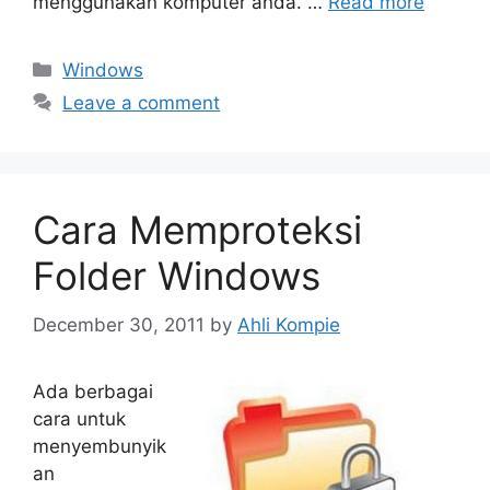
menggunakan komputer anda. …
Read more
Categories
Windows
Leave a comment
Cara Memproteksi
Folder Windows
December 30, 2011
by
Ahli Kompie
Ada berbagai
cara untuk
menyembunyik
an