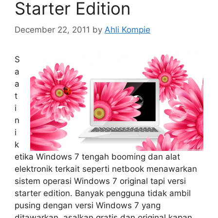
Starter Edition
December 22, 2011
by
Ahli Kompie
S
a
a
t
i
n
i
k
etika Windows 7 tengah booming dan alat
elektronik terkait seperti netbook menawarkan
sistem operasi Windows 7 original tapi versi
starter edition. Banyak pengguna tidak ambil
pusing dengan versi Windows 7 yang
ditawarkan, asalkan gratis dan original kapan