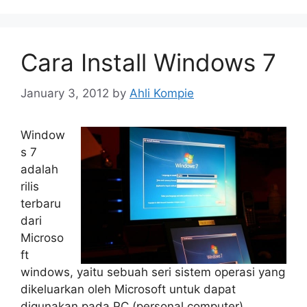
Cara Install Windows 7
January 3, 2012
by
Ahli Kompie
Window
s 7
adalah
rilis
terbaru
dari
Microso
ft
windows, yaitu sebuah seri sistem operasi yang
dikeluarkan oleh Microsoft untuk dapat
digunakan pada PC (personal computer),